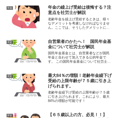
年金の繰上げ受給は後悔する？注
年金
意点を社労士が解説
老齢年金を繰上げ受給するときは、様々
なデメリットを考慮しなければなりませ
ん。ここでは、そうしたデメリットにつ
いて社労士が解説します。
自営業者のかたへ！ 国民年金基
年金
金について社労士が解説
国民年金基金とは、自営業者などが国民
年金と合わせて加入できる公的年金で
す。 この国民年金基金について社労士が
解説します。
最大84％の増額！老齢年金繰下げ
年金
受給の上限年齢が７５歳に引き上
げられます。
老齢年金繰下げ受給の上限年齢が７５歳
に引き上げられます。これにより、最大
84%の増額が可能です！
【６５歳以上の方、必見！！】
年金