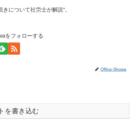
ュ
続きについて社労士が解説”。
ー
ム
Showaをフォローする
調
節
に
は
Office-Showa
上
下
矢
印
トを書き込む
キ
ー
を